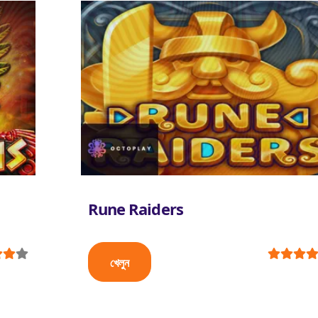
Rune Raiders
খেলুন