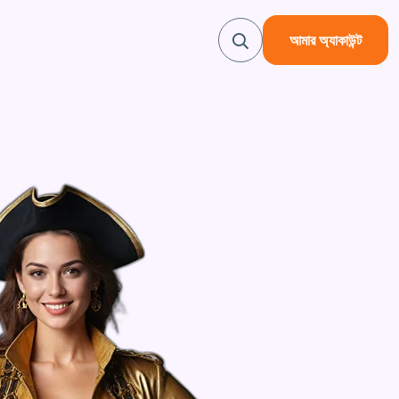
আমার অ্যাকাউন্ট