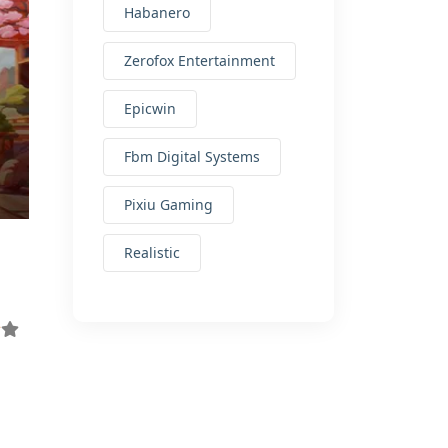
Habanero
Zerofox Entertainment
Epicwin
Fbm Digital Systems
Pixiu Gaming
Realistic