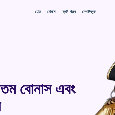
হোম
বোনাস
স্লট গেমস
স্পোর্টসবুক
গতম বোনাস এবং
র