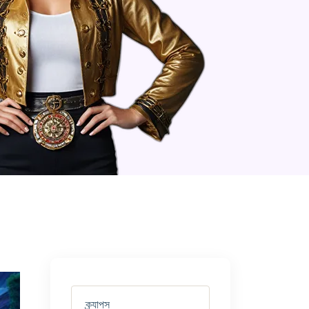
ক্র্যাপস